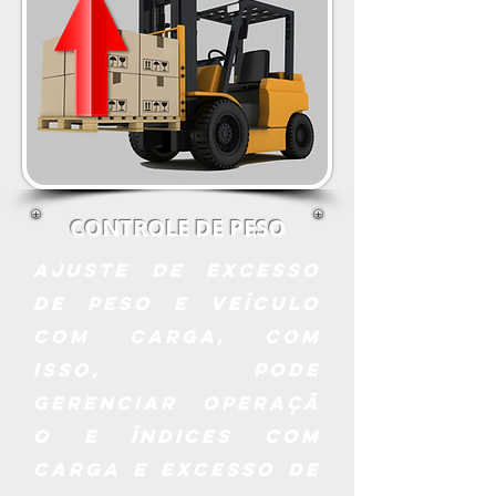
CONTROLE DE PESO
ajuste de excesso
de peso e veículo
com carga, com
isso, pode
gerenciar operaçã
o e índices com
carga e excesso de