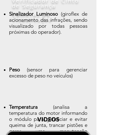
Verificador de Cinto
de Segurança
Câmeras de
Sinalizador Luminoso
(giroflex de
Visualização
acionamento das infrações, sendo
visualizado por todas pessoas
próximas do operador).
Peso
(sensor para gerenciar
excesso de peso no veículos)
Temperatura
(analisa a
temperatura do motor informando
VIDEOS
o módulo para gerenciar e evitar
queima de junta, trancar pistões e
gerar uma manutenção