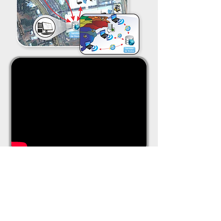
SIMULAÇÃO DE OPERAÇÃO
Nesta empresa foi instalado 4
ponto de coletas das
informações, estas informações
são coletadas e armazenadas em
um banco de dados, podendo ser
no servidor da empresa ou nas
nuvens, sendo possibilitado as
informações em qualquer lugar
do mundo.
BENEFÍCIOS