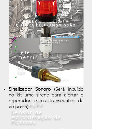
REDUÇÃO MÉDIA EM
QUEBRA DE TRANSMISSÃO
Monitorador de
Baterias
Tele
metri
a
Veicu
lar
Sensor de
Estacionamento
Sinalizador Sonoro
(Será incuído
Check-List Eletrônico
no kit uma sirene para alertar o
Sensor de Impacto e
orperador e os transeuntes da
Inclinação
empresa).
Sensor de
Aproximação de
Pessoas