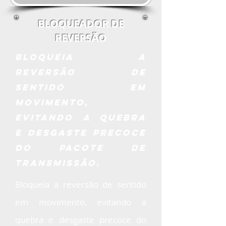
BLOQUEADOR DE
REVERSÃO
bloqueia a
reversão de
sentido em
movimento,
evitando a quebra
e desgaste precoce
do pacote de
transmissão.
Bloqueia a reversão de sentido
em movimento, evitando a
quebra e desgaste precoce do