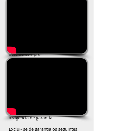
desnecessária).
GARANTIA CASPEL
Este aparelho é garantido contra
possíveis defeitos de fabricação ou
danos que se verificar por uso
correto do equipamento, no período
de 6 meses ou 1.200 horas após a
data da compra.
Eventual necessidade de intervenção
na modalidade em garantia, o cliente
suportará as despesas de
deslocamento do técnico,
hospedagem alimentação e custos
com translados.
A Caspel irá suportar hora técnica e
materiais necessários se comprovado
a vigência de garantia.
Exclui- se de garantia os seguintes